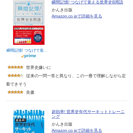
瞬間記憶! つなげて覚える世界史B用語
かんき出版
Amazon.co.jpで詳細を見る
瞬間記憶! つなげて覚える世界史B用語
世界史嫌いに
従来の一問一答と異なり、この一冊で理解しながら定
着できそう
良書
超効率! 世界史年代サーキットトレーニ
ング
かんき出版
Amazon.co.jpで詳細を見る