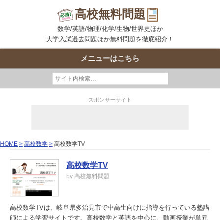
高校無料問題
数学/英語/物理/化学/生物/世界史ほか
大学入試過去問題ほか無料問題を徹底紹介！
メニューはこちら
スポンサーサイト
HOME
高校数学
高校数学TV
高校数学TV
by 高校無料問題
高校数学TVは、岐阜県多治見市で中高生向けに指導を行っている塾講
師による学習サイトです。高校数学と英語を中心に、動画授業が単元