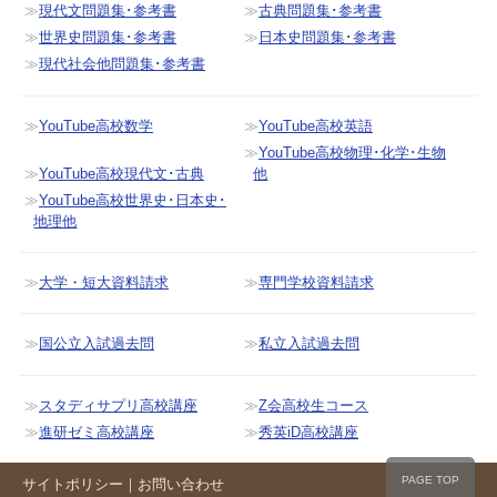
現代文問題集･参考書
古典問題集･参考書
世界史問題集･参考書
日本史問題集･参考書
現代社会他問題集･参考書
YouTube高校数学
YouTube高校英語
YouTube高校物理･化学･生物
YouTube高校現代文･古典
他
YouTube高校世界史･日本史･
地理他
大学・短大資料請求
専門学校資料請求
国公立入試過去問
私立入試過去問
スタディサプリ高校講座
Z会高校生コース
進研ゼミ高校講座
秀英iD高校講座
PAGE TOP
サイトポリシー
｜
お問い合わせ