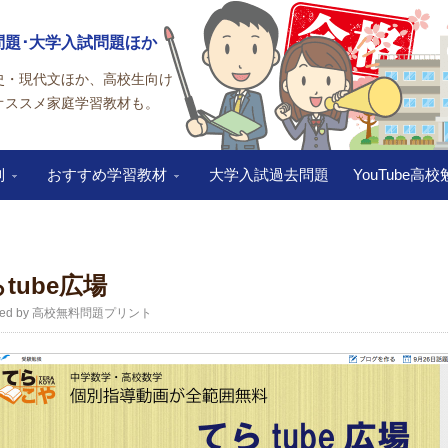
問題･大学入試問題ほか
史・現代文ほか、高校生向け
オススメ家庭学習教材も。
別
おすすめ学習教材
大学入試過去問題
YouTube高
tube広場
ented by 高校無料問題プリント