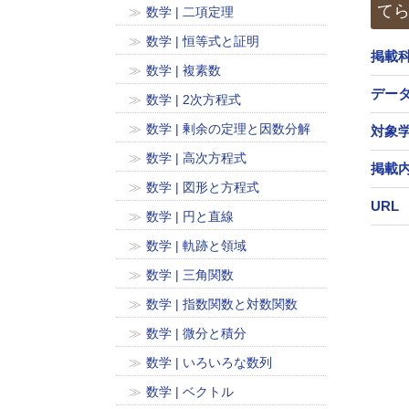
てら
数学 | 二項定理
数学 | 恒等式と証明
掲載
数学 | 複素数
デー
数学 | 2次方程式
数学 | 剰余の定理と因数分解
対象
数学 | 高次方程式
掲載
数学 | 図形と方程式
URL
数学 | 円と直線
数学 | 軌跡と領域
数学 | 三角関数
数学 | 指数関数と対数関数
数学 | 微分と積分
数学 | いろいろな数列
数学 | ベクトル