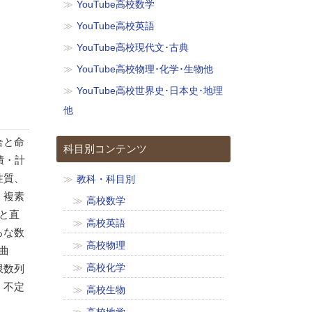
YouTube高校数学
YouTube高校英語
YouTube高校現代文･古典
YouTube高校物理･化学･生物他
YouTube高校世界史･日本史･地理
他
合と命
科目別コンテンツ
積・計
性質、
教科・科目別
、複素
高校数学
と直
高校英語
ろな数
高校物理
曲
高校化学
限数列
、不定
高校生物