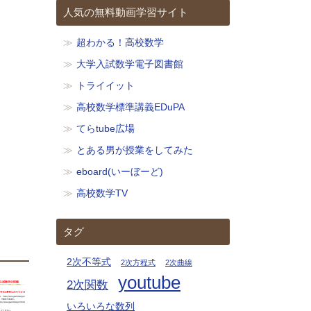
人気の無料動画学習サイト
超わかる！高校数学
大学入試数学電子図書館
トライイット
高校数学標準講義EDuPA
てらtube広場
とある男が授業をしてみた
eboard(いーぼーど)
高校数学TV
タグ
2次不等式
2次方程式
2次曲線
youtube
2次関数
いろいろな数列