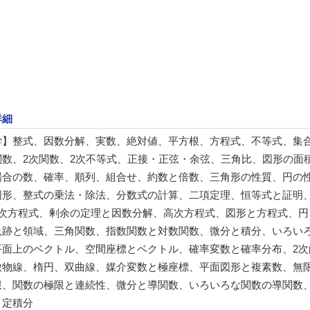
詳細
学】整式、因数分解、実数、絶対値、平方根、方程式、不等式、集
関数、2次関数、2次不等式、正接・正弦・余弦、三角比、図形の面
場合の数、確率、順列、組合せ、約数と倍数、三角形の性質、円の
図形、整式の乗法・除法、分数式の計算、二項定理、恒等式と証明
2次方程式、剰余の定理と因数分解、高次方程式、図形と方程式、円
軌跡と領域、三角関数、指数関数と対数関数、微分と積分、いろい
平面上のベクトル、空間座標とベクトル、確率変数と確率分布、2次
放物線、楕円、双曲線、媒介変数と極座標、平面図形と複素数、無
限、関数の極限と連続性、微分と導関数、いろいろな関数の導関数
、定積分