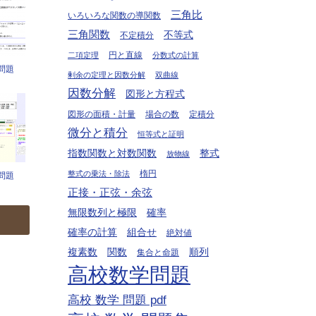
三角比
いろいろな関数の導関数
三角関数
不等式
不定積分
円と直線
二項定理
分数式の計算
問題
剰余の定理と因数分解
双曲線
因数分解
図形と方程式
図形の面積・計量
場合の数
定積分
微分と積分
恒等式と証明
指数関数と対数関数
整式
放物線
楕円
整式の乗法・除法
問題
正接・正弦・余弦
無限数列と極限
確率
確率の計算
組合せ
絶対値
複素数
関数
順列
集合と命題
高校数学問題
高校 数学 問題 pdf