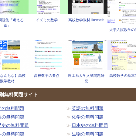
問題集「考える
イズミの数学
高校数学教材-ikemath
葦」
大学入試数学の
なんちな】高校
高校数学の要点
理工系大学入試問題研
高校数学の基本
数学教材
究
別無料問題サイト
学の無料問題
英語の無料問題
理の無料問題
化学の無料問題
界史の無料問題
日本史の無料問題
学の無料問題
生物の無料問題