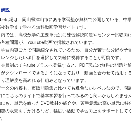
ト解説
tube広場は、岡山県津山市にある学習塾が無料で公開している、中
高校数学まで学べる無料動画学習サイトです。
ト内では、高校数学の主要単元別に練習解説問題やセンター試験向
各種問題が、YouTube動画で掲載されています。
く学習内容ごとで問題紹介されているため、自分が苦手な分野や予
ャレンジしたい項目を選択して気軽に視聴することが可能です。
会員制のてらtubeプラスへ登録すると、PDF形式の無料の問題と
トがダウンロードできるようになっており、動画と合わせて活用す
より理解度を高めれる仕組みとなっています。
データの内容も、市販問題集と比べても遜色ないレベルなので、問
前にこちらのサイトで基本学習を行ってみるのも良いかもしれませ
他にも、単元を絞ったDVD教材の紹介や、苦手意識の高い単元に特
問題の販売を手がけるなど、幅広い活動で学習向上をサポートして
す。