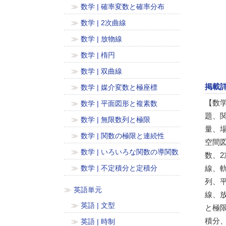
数学 | 確率変数と確率分布
数学 | 2次曲線
数学 | 放物線
数学 | 楕円
数学 | 双曲線
掲載
数学 | 媒介変数と極座標
【数
数学 | 平面図形と複素数
題、
数学 | 無限数列と極限
量、
数学 | 関数の極限と連続性
空間
数学 | いろいろな関数の導関数
数、
数学 | 不定積分と定積分
線、
列、
英語単元
線、
英語 | 文型
と極
積分
英語 | 時制