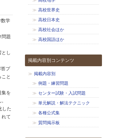
高校地学
高校世界史
高校日本史
学数学
高校社会ほか
け問題
高校国語ほか
習とし
掲載内容別コンテンツ
解答プ
掲載内容別
ること
例題・練習問題
題集を
センター試験・入試問題
ん。
単元解説・解法テクニック
化した
各種公式集
くれて
質問掲示板