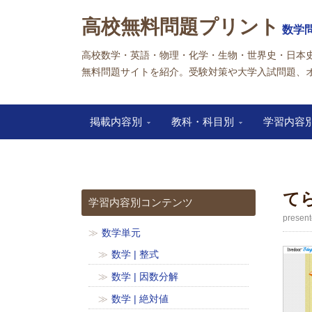
高校無料問題プリント
数学
高校数学・英語・物理・化学・生物・世界史・日本
無料問題サイトを紹介。受験対策や大学入試問題、
掲載内容別
教科・科目別
学習内容
一括資料請求
てら
学習内容別コンテンツ
pres
数学単元
数学 | 整式
数学 | 因数分解
数学 | 絶対値